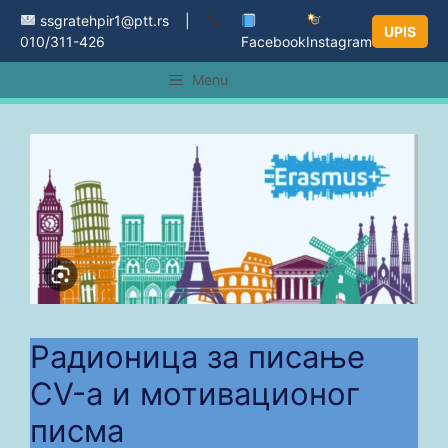
Skip
ssgratehpir1@ptt.rs |
UPIS
to
010/311-426
Facebook
Instagram
content
Menu
Радионица за писање
CV-а и мотивационог
писма