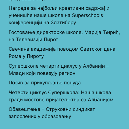
Награда за најбољи креативни садржај и
ученишће наше школе на Superschools
конференцији на Златибору
Гостовање директорке школе, Марија Ћирић,
на Телевизији Пирот
Свечана академија поводом Светског дана
Рома у Пироту
Супершколе четврти циклус у Албанији –
Млади који повезују регион
Позив за прикупљање понуда
Четврти циклус Супершкола: Наша школа
гради мостове пријатељства са Албанијом
Обавештење – Струковни синдикат
запослених у образовању