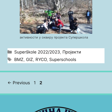
активности у оквиру пројекта Супершкола
Categories
Superškole 2022/2023
,
Пројекти
Tags
BMZ
,
GIZ
,
RYCO
,
Superschools
Post
Page
Page
←
Previous
1
2
navigation