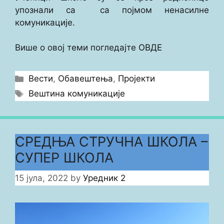
упознали са са појмом ненасилне
комуникације.
Више о овој теми погледајте
ОВДЕ
Categories
Вести
,
Обавештења
,
Пројекти
Tags
Вештина комуникације
СРЕДЊА СТРУЧНА ШКОЛА –
СУПЕР ШКОЛА
15 јула, 2022
by
Уредник 2