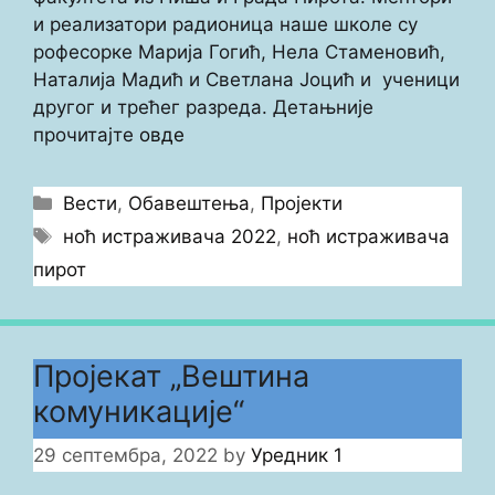
и реализатори радионица наше школе су
рофесорке Марија Гогић, Нела Стаменовић,
Наталија Мадић и Светлана Јоцић и ученици
другог и трећег разреда. Детањније
прочитајте
овде
Categories
Вести
,
Обавештења
,
Пројекти
Tags
ноћ истраживача 2022
,
ноћ истраживача
пирот
Пројекат „Вештина
комуникације“
29 септембра, 2022
by
Уредник 1