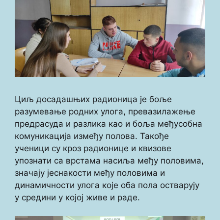
Циљ досадашњих радионица је боље
разумевање родних улога, превазилажење
предрасуда и разлика као и боља међусобна
комуникација између полова. Такође
ученици су кроз радионице и квизове
упознати са врстама насиља међу половима,
значају јеснакости међу половима и
динамичности улога које оба пола остварују
у средини у којој живе и раде.