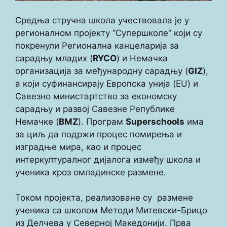
Средња стручна школа учествовала је у
регионалном пројекту ‘‘Супершколе‘‘ који су
покренули Регионална канцеларија за
сарадњу младих (
RYCO
) и Немачка
организација за међународну сарадњу (
GIZ
),
а који суфинансирају Европска унија (EU) и
Савезно министартство за економску
сарадњу и развој Савезне Републике
Немачке (
BMZ
). Програм
Superschools
има
за циљ да подржи процес помирења и
изградње мира, као и процес
интеркултуралног дијалога између школа и
ученика кроз омладинске размене.
Током пројекта, реализоване су размене
ученика са школом Методи Митевски-Брицо
из Делчева у Северној Македонији. Прва