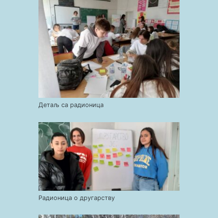
Детаљ са радионица
Радионица о другарству