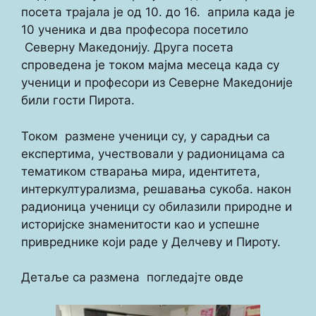
посета трајала је од 10. до 16. априла када је
10 ученика и два професора посетило
Северну Македонију. Друга посета
спроведена је током мајма месеца када су
ученици и професори из Северне Македоније
били гости Пирота.
Током размене ученици су, у сарадњи са
експертима, учествовали у радионицама са
тематиком стварања мира, идентитета,
интеркултурализма, решавања сукоба. након
радионица ученици су обилазили природне и
историјске знаменитости као и успешне
привреднике који раде у Делчеву и Пироту.
Детаље са размена погледајте
овде