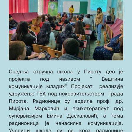
Средња стручна школа у Пироту део је
пројекта под називом “ Вештина
комуникације младих“. Пројекат реализује
удружење ГЕА под покровитељством Града
Пирота. Радионице су водиле проф. др.
Мирјана Марковић и психотерапеут под
супервизијом Емина Даскаловић, а тема
радиноница је ненасилна комуникација.
Ученици школе су се кроз радионице