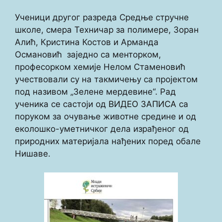
Ученици другог разреда Средње стручне
школе, смера Техничар за полимере, Зоран
Алић, Кристина Костов и Арманда
Османовић заједно са менторком,
професорком хемије Нелом Стаменовић
учествовали су на такмичењу са пројектом
под називом „Зелене мердевине“. Рад
ученика се састоји од
ВИДЕО ЗАПИСА
са
поруком за очување животне средине и од
еколошко-уметничког дела израђеног од
природних материјала нађених поред обале
Нишаве.