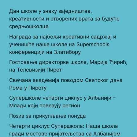
Дан школе у знаку заједништва,
креативности и отворених врата за будуће
средњошколце
Награда за најбољи креативни садржај и
ученишће наше школе на Superschools
конференцији на Златибору
Гостовање директорке школе, Марија Ћирић,
на Телевизији Пирот
Свечана академија поводом Светског дана
Рома у Пироту
Супершколе четврти циклус у Албанији –
Млади који повезују регион
Позив за прикупљање понуда
Четврти циклус Супершкола: Наша школа
гради мостове пријатељства са Албанијом