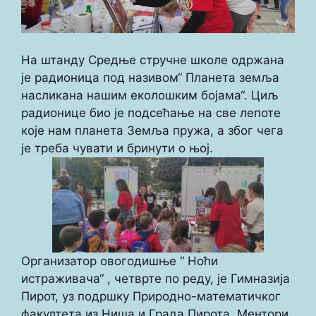
На штанду Средње стручне школе одржана
је радионица под називом“ Планета земља
насликана нашим еколошким бојама“. Циљ
радионице био је подсећање на све лепоте
које нам планета Земља пружа, а због чега
је треба чувати и бринути о њој.
Организатор овогодишње “ Ноћи
истраживача“ , четврте по реду, је Гимназија
Пирот, уз подршку Природно-математичког
факултета из Ниша и Града Пирота. Ментори