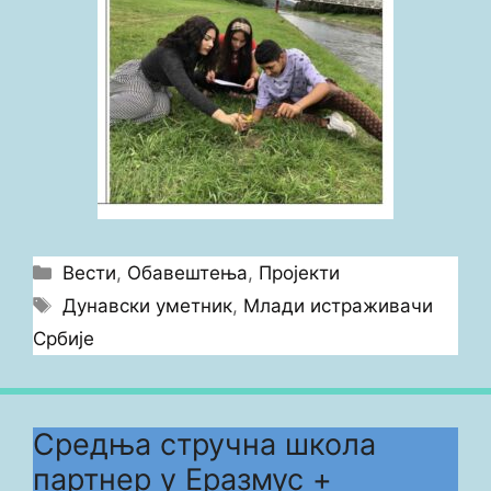
Categories
Вести
,
Обавештења
,
Пројекти
Tags
Дунавски уметник
,
Млади истраживачи
Србије
Средња стручна школа
партнер у Еразмус +