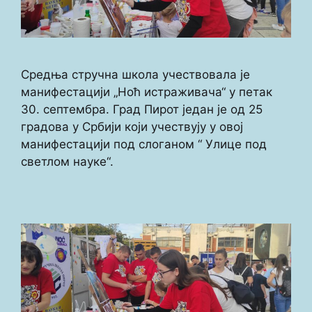
Средња стручна школа учествовала је
манифестацији „Ноћ истраживача“ у петак
30. септембра. Град Пирот један је од 25
градова у Србији који учествују у овој
манифестацији под слоганом “ Улице под
светлом науке“.