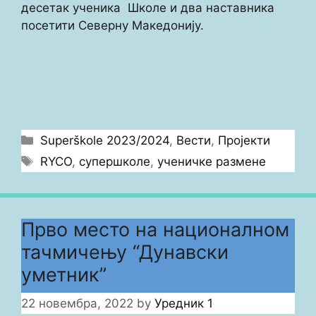
десетак ученика Школе и два наставника
посетити Северну Македонију.
Categories
Superškole 2023/2024
,
Вести
,
Пројекти
Tags
RYCO
,
супершколе
,
ученичке размене
Прво место на националном
тачмичењу “Дунавски
уметник”
22 новембра, 2022
by
Уредник 1